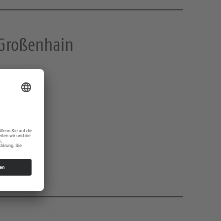
 Großenhain
eindehaus