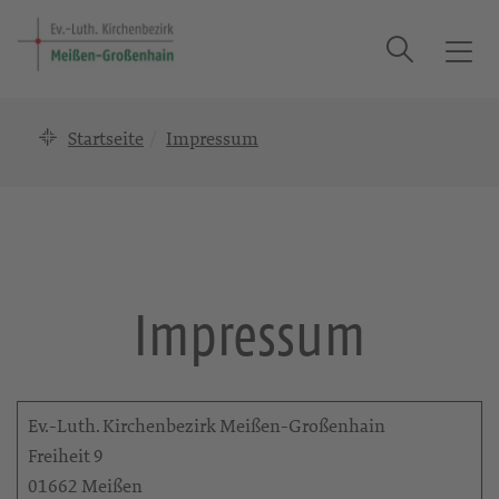
Suche
T
o
g
Startseite
Impressum
g
l
e
n
a
v
i
Impressum
g
a
t
i
Ev.-Luth. Kirchenbezirk Meißen-Großenhain
o
Freiheit 9
n
01662 Meißen