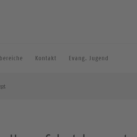
sbereiche
Kontakt
Evang. Jugend
ept