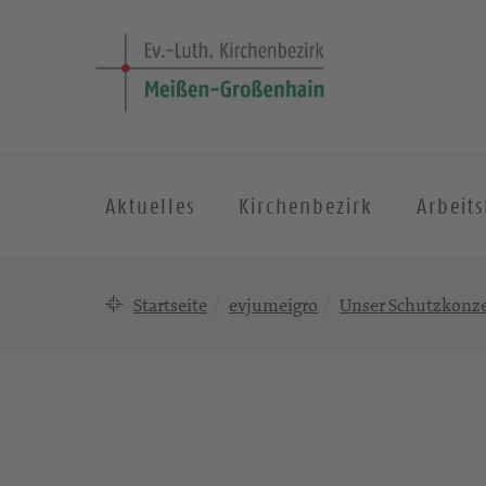
Aktuelles
Kirchenbezirk
Arbeit
Startseite
evjumeigro
Unser Schutzkonz