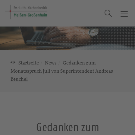
Suche
T
o
g
g
l
e
n
Startseite
News
Gedanken zum
a
Monatsspruch Juli von Superintendent Andreas
v
Beuchel
i
g
a
t
i
o
Gedanken zum
n