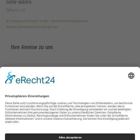
nahe waren.
Epheser 2,17
© Evangelische Brüder-Unität – Herrnhuter Brüdergemeine
Weitere Informationen finden Sie hier
Ihre Anreise zu uns
Datenschutzerklärung
Impressum
Meißen Großenhain