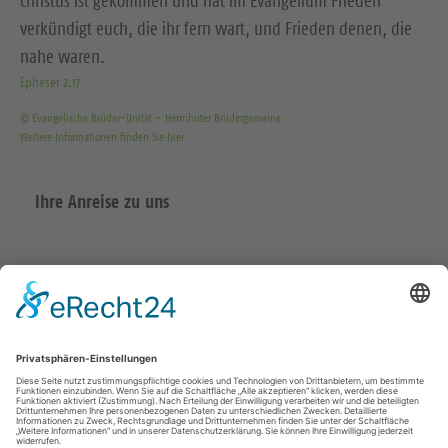
Christus ist gekommen und hat im Evangelium Frieden
verkündigt euch, die ihr fern wart, und Frieden denen, die
nahe waren.
Epheser 2,17
© Evangelische Brüder-Unität – Herrnhuter Brüdergemeine
Weitere Informationen finden Sie hier
Ihre Anreise zu uns