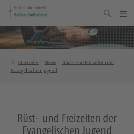
Suche
T
o
g
g
l
e
n
Startseite
News
Rüst- und Freizeiten der
a
Evangelischen Jugend
v
i
g
a
t
i
Rüst- und Freizeiten der
o
n
Evangelischen Jugend