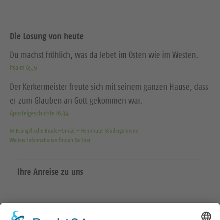
Die Losung von heute
Du machst fröhlich, was da lebet im Osten wie im Westen.
Psalm 65,9
Der Kerkermeister freute sich mit seinem ganzen Hause, dass
er zum Glauben an Gott gekommen war.
Apostelgeschichte 16,34
© Evangelische Brüder-Unität – Herrnhuter Brüdergemeine
Weitere Informationen finden Sie hier
Ihre Anreise zu uns