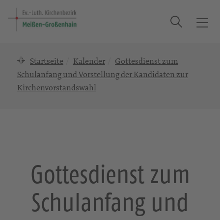
Suche
T
o
g
Startseite
Kalender
Gottesdienst zum
g
l
Schulanfang und Vorstellung der Kandidaten zur
e
Kirchenvorstandswahl
n
a
v
i
g
a
Gottesdienst zum
t
i
o
Schulanfang und
n