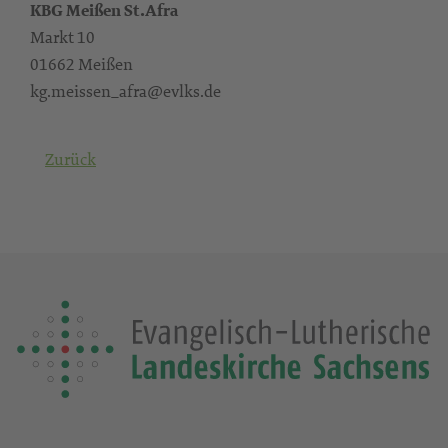
KBG Meißen St.Afra
Markt 10
01662 Meißen
kg.meissen_afra@evlks.de
Zurück