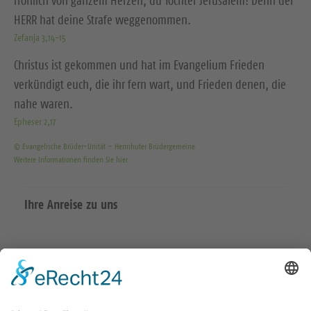
fröhlich von ganzem Herzen, du Tochter Jerusalem! Denn der
HERR hat deine Strafe weggenommen.
Zefanja 3,14-15
Christus ist gekommen und hat im Evangelium Frieden
verkündigt euch, die ihr fern wart, und Frieden denen, die
nahe waren.
Epheser 2,17
© Evangelische Brüder-Unität – Herrnhuter Brüdergemeine
Weitere Informationen finden Sie hier
Ihre Anreise zu uns