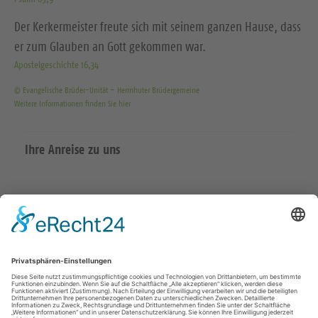
Der Kerkermeister freute sich mit seinem ganzen Hause, dass
er zum Glauben an Gott gekommen war.
Apostelgeschichte 16,34
© Evangelische Brüder-Unität – Herrnhuter Brüdergemeine
Weitere Informationen finden Sie hier
Ihre Anreise zu uns