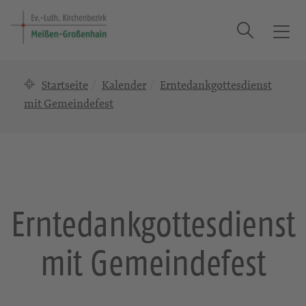
Suche
T
o
g
Startseite
Kalender
Erntedankgottesdienst
g
l
mit Gemeindefest
e
n
a
v
i
g
Erntedankgottesdienst
a
t
mit Gemeindefest
i
o
n