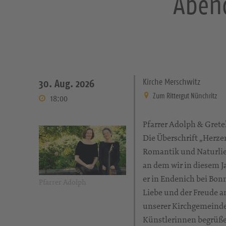
Abend
Kirche Merschwitz
30. Aug. 2026
Zum Rittergut Nünchritz
18:00
Pfarrer Adolph & Grete
Die Überschrift „Herze
Romantik und Naturlie
an dem wir in diesem J
er in Endenich bei Bon
Pfarrer Adolph
Liebe und der Freude a
unserer Kirchgemeinde 
Künstlerinnen begrüßen