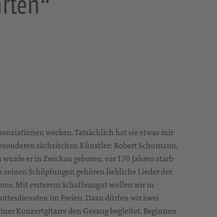
arten“
ssoziationen wecken. Tatsächlich hat sie etwas mir
esonderen sächsischen Künstler: Robert Schumann,
 wurde er in Zwickau geboren, vor 170 Jahren starb
Zu seinen Schöpfungen gehören liebliche Lieder der
ems. Mit ersterem Schaffensgut wollen wir in
Gottesdiensten im Freien. Dazu dürfen wir zwei
einer Konzertgitarre den Gesang begleitet. Beginnen