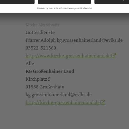
Kirche Merschwitz
Gottesdienste
Pfarrer Adolph kg.grossenhainerland@evlks.de
03522-521560
http://www.kirche-grossenhainerland.de
Alle
KG Großenhainer Land
Kirchplatz 5
01558 Großenhain
kg.grossenhainerland@evlks.de
http://kirche-grossenhainerland.de