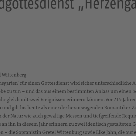
gottesdienst „Herzeng
l Wittenberg
nsgarten“ für einen Gottesdienst wird sicher unterschiedliche A
be zu tun – und das aus einem bestimmten Anlass um einen b
ahr gleich mit zwei Ereignissen erinnern können. Vor 215 Jahren
n und gilt bis heute als einer der herausragenden Romantiker. 
n der Natur wie auch gewaltige Messen und tiefgreifende Requi
an ihn in diesem Jahr erinnern zu zwei identisch gestalteten 
 – die Sopranistin Gretel Wittenburg sowie Elke Jahn, die auf 