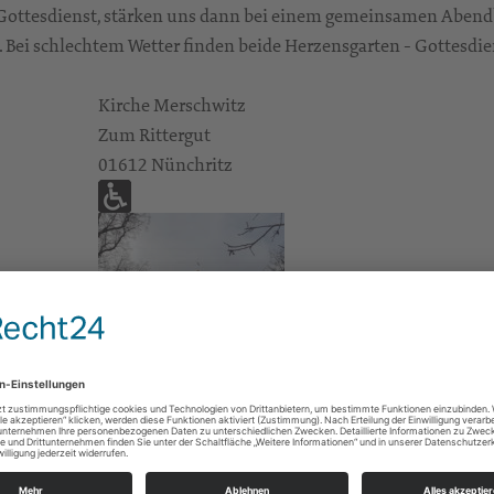
Gottesdienst, stärken uns dann bei einem gemeinsamen Aben
Bei schlechtem Wetter finden beide Herzensgarten - Gottesdiens
Kirche Merschwitz
Zum Rittergut
01612 Nünchritz