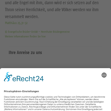
und alle Engel mit ihm, dann wird er sich setzen auf den
Thron seiner Herrlichkeit, und alle Völker werden vor ihm
versammelt werden.
Matthäus 25,31-32
© Evangelische Brüder-Unität – Herrnhuter Brüdergemeine
Weitere Informationen finden Sie hier
Ihre Anreise zu uns