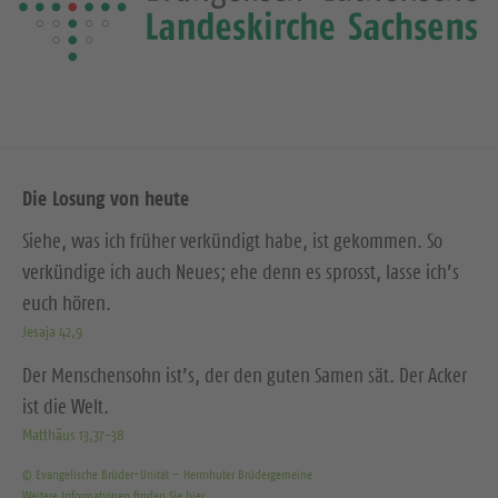
e
i
t
e
Die Losung von heute
Siehe, was ich früher verkündigt habe, ist gekommen. So
verkündige ich auch Neues; ehe denn es sprosst, lasse ich’s
euch hören.
Jesaja 42,9
Der Menschensohn ist’s, der den guten Samen sät. Der Acker
ist die Welt.
Matthäus 13,37-38
© Evangelische Brüder-Unität – Herrnhuter Brüdergemeine
Weitere Informationen finden Sie hier