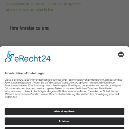
© Evangelische Brüder-Unität – Herrnhuter Brüdergemeine
Weitere Informationen finden Sie hier
Ihre Anreise zu uns
Datenschutzerklärung
Impressum
Meißen Großenhain
überregional