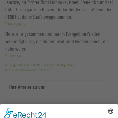
Jauchze, du Tochter Zion! Frohlocke, Israel! Freue dich und sei
fröhlich von ganzem Herzen, du Tochter Jerusalem! Denn der
HERR hat deine Strafe weggenommen.
Zefanja 3,14-15
Christus ist gekommen und hat im Evangelium Frieden
verkündigt euch, die ihr fern wart, und Frieden denen, die
nahe waren.
Epheser 2,17
© Evangelische Brüder-Unität – Herrnhuter Brüdergemeine
Weitere Informationen finden Sie hier
Ihre Anreise zu uns