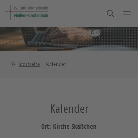
Suche
T
o
g
g
l
e
n
Startseite
Kalender
a
v
i
g
a
Kalender
t
i
o
Ort: Kirche Skäßchen
n