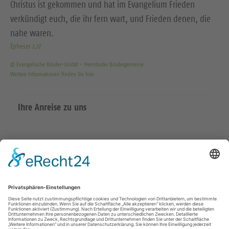
Christus ist gekommen und hat im Evangelium Frieden
verkündigt euch, die ihr fern wart, und Frieden denen, die
nahe waren.
Epheser 2,17
© Evangelische Brüder-Unität – Herrnhuter Brüdergemeine
Weitere Informationen finden Sie hier
Ihre Anreise zu uns