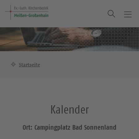
Suche
T
o
g
g
l
e
n
Startseite
a
v
i
g
a
Kalender
t
i
o
Ort: Campingplatz Bad Sonnenland
n