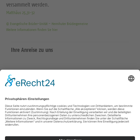
versammelt werden.
Matthäus 25,31-32
© Evangelische Brüder-Unität – Herrnhuter Brüdergemeine
Weitere Informationen finden Sie hier
Ihre Anreise zu uns
Datenschutzerklärung
Impressum
Meißen Großenhain