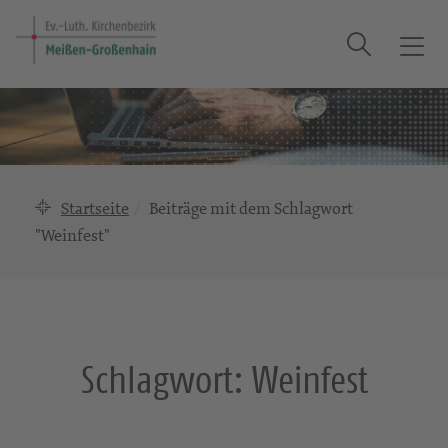
Suche
T
o
g
g
l
e
n
Startseite
Beiträge mit dem Schlagwort
a
"Weinfest"
v
i
g
a
t
i
Schlagwort:
Weinfest
o
n