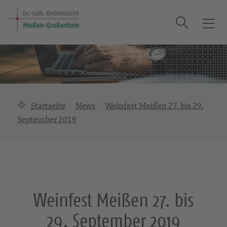
Suche
T
o
g
g
l
e
n
Startseite
News
Weinfest Meißen 27. bis 29.
a
September 2019
v
i
g
a
t
i
Weinfest Meißen 27. bis
o
n
29. September 2019