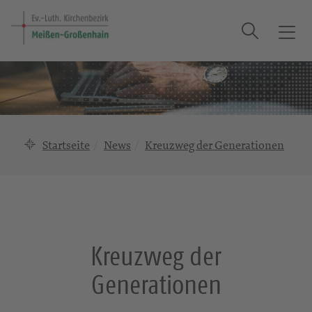
Suche
T
o
g
g
l
e
n
Startseite
News
Kreuzweg der Generationen
a
v
i
g
a
t
Kreuzweg der
i
o
Generationen
n