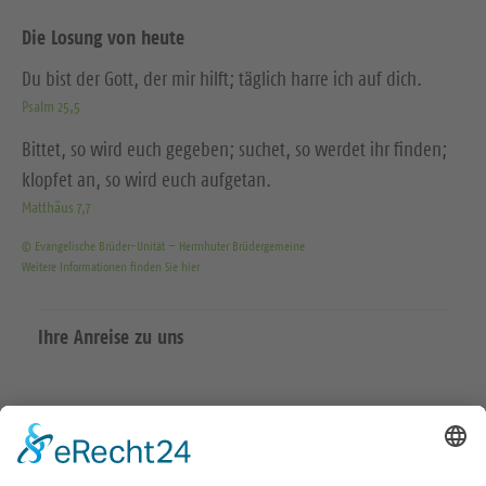
Die Losung von heute
Du bist der Gott, der mir hilft; täglich harre ich auf dich.
Psalm 25,5
Bittet, so wird euch gegeben; suchet, so werdet ihr finden;
klopfet an, so wird euch aufgetan.
Matthäus 7,7
© Evangelische Brüder-Unität – Herrnhuter Brüdergemeine
Weitere Informationen finden Sie hier
Ihre Anreise zu uns