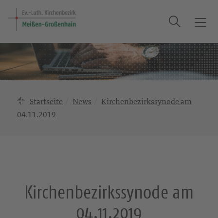
Suche
T
o
g
g
l
e
n
Startseite
News
Kirchenbezirkssynode am
a
04.11.2019
v
i
g
a
t
i
Kirchenbezirkssynode am
o
n
04.11.2019