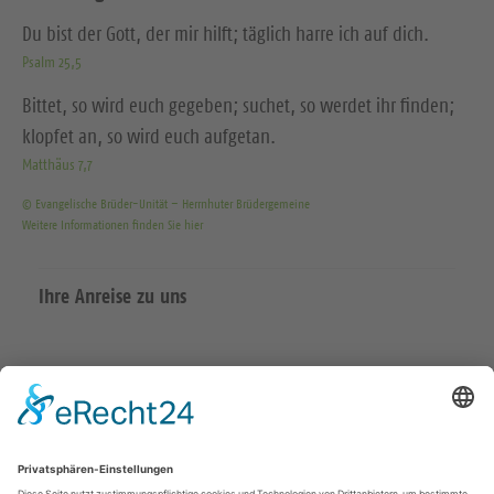
Du bist der Gott, der mir hilft; täglich harre ich auf dich.
Psalm 25,5
Bittet, so wird euch gegeben; suchet, so werdet ihr finden;
klopfet an, so wird euch aufgetan.
Matthäus 7,7
© Evangelische Brüder-Unität – Herrnhuter Brüdergemeine
Weitere Informationen finden Sie hier
Ihre Anreise zu uns