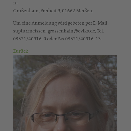
n-
Großenhain, Freiheit 9, 01662 Meißen.
Um eine Anmeldung wird gebeten per E-Mail:
suptur.meissen-grossenhain@evlks.de, Tel.
03521/40916-0 oder Fax 03521/40916-13.
Zurück