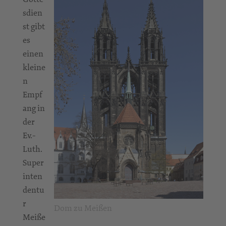
sdien
st gibt
es
einen
kleine
n
Empf
ang in
der
Ev.-
Luth.
Super
inten
dentu
r
Dom zu Meißen
Meiße