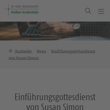
Suche
T
o
g
g
l
e
n
Startseite
News
Einführungsgottesdienst
a
von Susan Simon
v
i
g
a
t
i
Einführungsgottesdienst
o
n
von Susan Simon