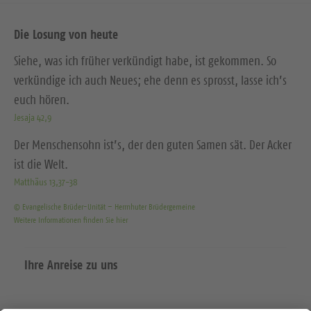
Die Losung von heute
Siehe, was ich früher verkündigt habe, ist gekommen. So
verkündige ich auch Neues; ehe denn es sprosst, lasse ich’s
euch hören.
Jesaja 42,9
Der Menschensohn ist’s, der den guten Samen sät. Der Acker
ist die Welt.
Matthäus 13,37-38
© Evangelische Brüder-Unität – Herrnhuter Brüdergemeine
Weitere Informationen finden Sie hier
Ihre Anreise zu uns