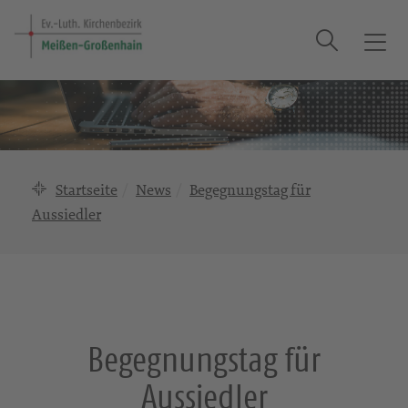
Suche
T
o
g
g
l
e
n
Startseite
News
Begegnungstag für
a
Aussiedler
v
i
g
a
t
i
Begegnungstag für
o
n
Aussiedler