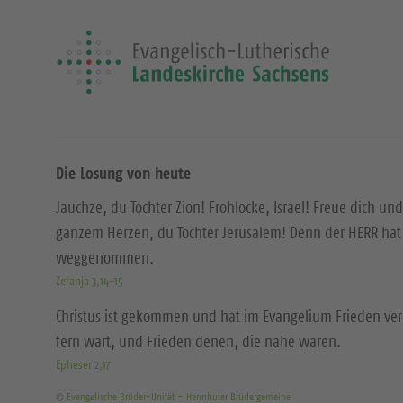
Die Losung von heute
Jauchze, du Tochter Zion! Frohlocke, Israel! Freue dich und
ganzem Herzen, du Tochter Jerusalem! Denn der HERR hat 
weggenommen.
Zefanja 3,14-15
Christus ist gekommen und hat im Evangelium Frieden ver
fern wart, und Frieden denen, die nahe waren.
Epheser 2,17
© Evangelische Brüder-Unität – Herrnhuter Brüdergemeine