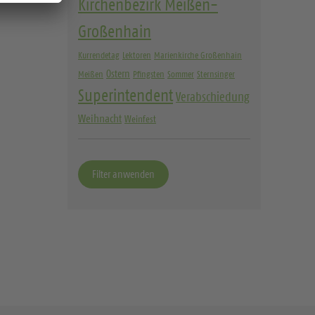
Kirchenbezirk Meißen-
e
Großenhain
n
w
Kurrendetag
Lektoren
Marienkirche Großenhain
ä
Ostern
Meißen
Pfingsten
Sommer
Sternsinger
h
Superintendent
Verabschiedung
l
Weihnacht
Weinfest
e
n