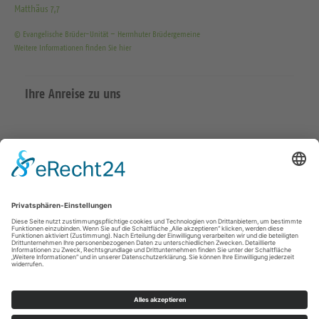
Matthäus 7,7
© Evangelische Brüder-Unität – Herrnhuter Brüdergemeine
Weitere Informationen finden Sie hier
Ihre Anreise zu uns
Datenschutzerklärung
Impressum
Meißen Großenhain