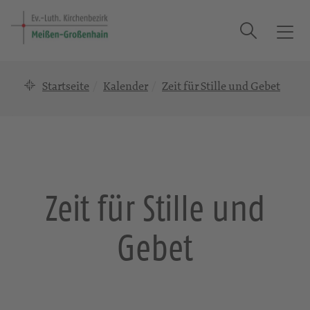
Suche
T
o
g
Startseite
Kalender
Zeit für Stille und Gebet
g
l
e
n
a
v
i
Zeit für Stille und
g
a
Gebet
t
i
o
n