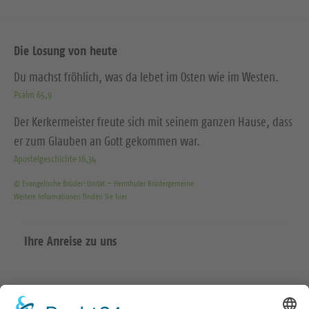
Die Losung von heute
Du machst fröhlich, was da lebet im Osten wie im Westen.
Psalm 65,9
Der Kerkermeister freute sich mit seinem ganzen Hause, dass
er zum Glauben an Gott gekommen war.
Apostelgeschichte 16,34
© Evangelische Brüder-Unität – Herrnhuter Brüdergemeine
Weitere Informationen finden Sie hier
Ihre Anreise zu uns