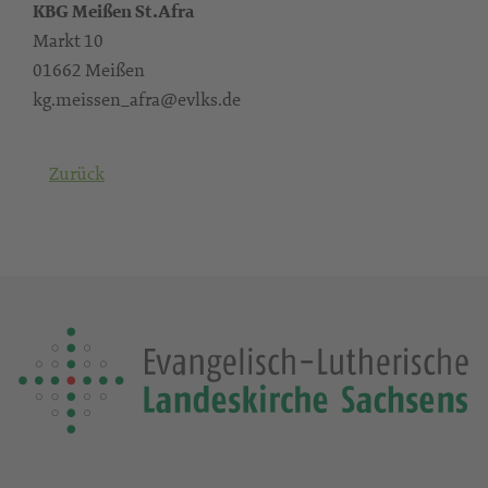
KBG Meißen St.Afra
Markt 10
01662 Meißen
kg.meissen_afra@evlks.de
Zurück