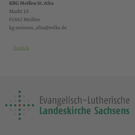
KBG Meißen St.Afra
Markt 10
01662 Meißen
kg.meissen_afra@evlks.de
Zurück