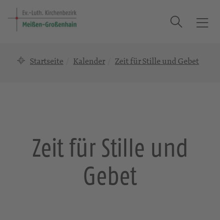
Suche
T
o
g
Startseite
Kalender
Zeit für Stille und Gebet
g
l
e
n
a
v
i
Zeit für Stille und
g
a
Gebet
t
i
o
n