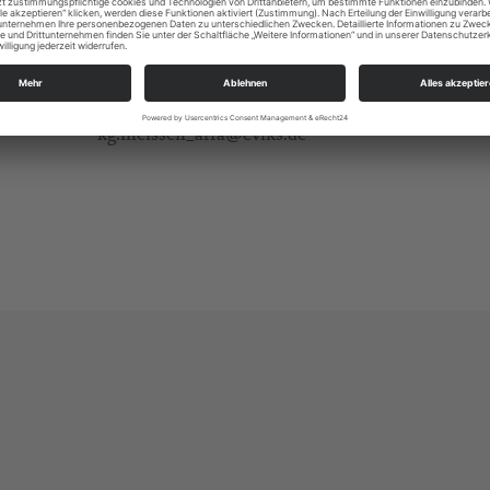
Alle Zielgruppen
KBG Meißen St.Afra
Markt 10
01662 Meißen
kg.meissen_afra@evlks.de