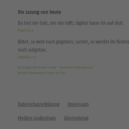
Die Losung von heute
Du bist der Gott, der mir hilft; täglich harre ich auf dich.
Psalm 25,5
Bittet, so wird euch gegeben; suchet, so werdet ihr finden
euch aufgetan.
Matthäus 7,7
© Evangelische Brüder-Unität – Herrnhuter Brüdergemeine
Weitere Informationen finden Sie hier
Datenschutzerklärung
Impressum
Meißen Großenhain
überregional