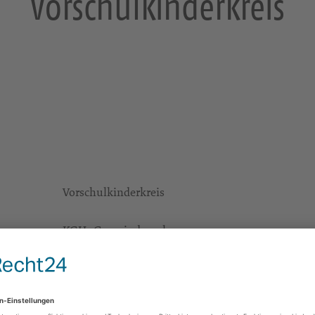
Vorschulkinderkreis
Vorschulkinderkreis
KGH -Gemeindesaal
Werdermannstr.
01662 Meißen
e Infos
https://landing.churchdesk.com/de/e/38056278/