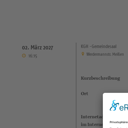
KGH -Gemeindesaal
02. März 2027
Werdermannstr. Meißen
16:15
Kurzbeschreibung
Ort
Internetadresse (eigen
im Internet)