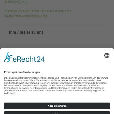
Matthäus 13,37-38
© Evangelische Brüder-Unität – Herrnhuter Brüdergemeine
Weitere Informationen finden Sie hier
Ihre Anreise zu uns
Datenschutzerklärung
Impressum
Meißen Großenhain