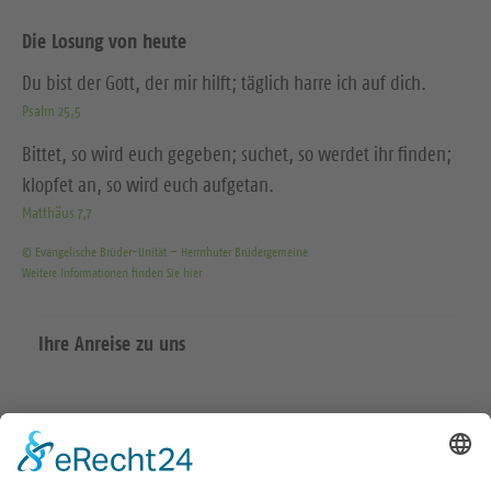
Die Losung von heute
Du bist der Gott, der mir hilft; täglich harre ich auf dich.
Psalm 25,5
Bittet, so wird euch gegeben; suchet, so werdet ihr finden;
klopfet an, so wird euch aufgetan.
Matthäus 7,7
© Evangelische Brüder-Unität – Herrnhuter Brüdergemeine
Weitere Informationen finden Sie hier
Ihre Anreise zu uns