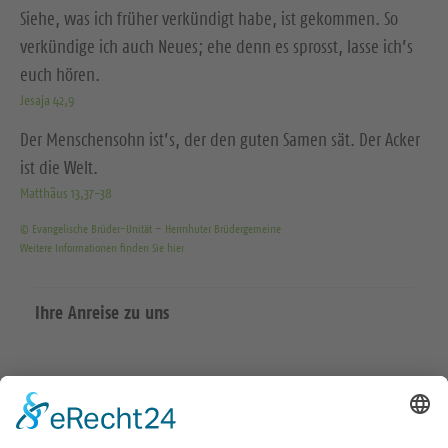
Siehe, was ich früher verkündigt habe, ist gekommen. So
verkündige ich auch Neues; ehe denn es sprosst, lasse ich’s
euch hören.
Jesaja 42,9
Der Menschensohn ist’s, der den guten Samen sät. Der Acker
ist die Welt.
Matthäus 13,37-38
© Evangelische Brüder-Unität – Herrnhuter Brüdergemeine
Weitere Informationen finden Sie hier
Ihre Anreise zu uns