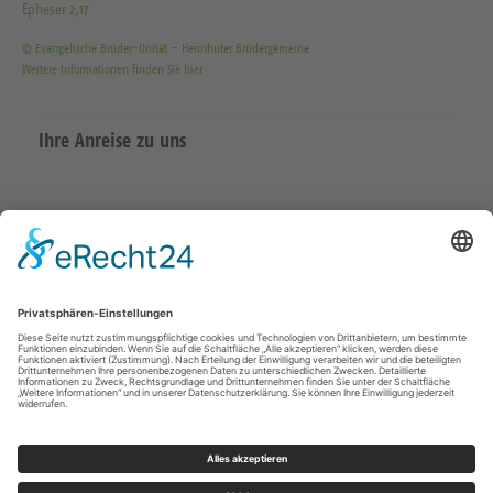
Epheser 2,17
© Evangelische Brüder-Unität – Herrnhuter Brüdergemeine
Weitere Informationen finden Sie hier
Ihre Anreise zu uns
Datenschutzerklärung
Impressum
Meißen Großenhain