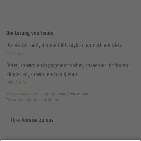
Die Losung von heute
Du bist der Gott, der mir hilft; täglich harre ich auf dich.
Psalm 25,5
Bittet, so wird euch gegeben; suchet, so werdet ihr finden;
klopfet an, so wird euch aufgetan.
Matthäus 7,7
© Evangelische Brüder-Unität – Herrnhuter Brüdergemeine
Weitere Informationen finden Sie hier
Ihre Anreise zu uns