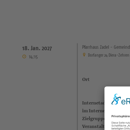
Pfarrhaus Zadel - Gemeind
18. Jan. 2027
Dorfanger 24 Diera-Zehren
14:15
Ort
Internetadresse (eigen
im Internet)
Zielgruppe
Veranstalter