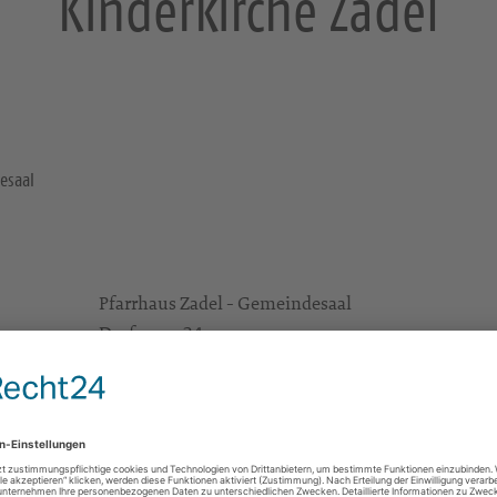
Kinderkirche Zadel
esaal
Pfarrhaus Zadel - Gemeindesaal
Dorfanger 24
01665 Diera-Zehren
e Infos
https://landing.churchdesk.com/de/e/39829124/
Alle Zielgruppen
KBG Meißen St.Afra