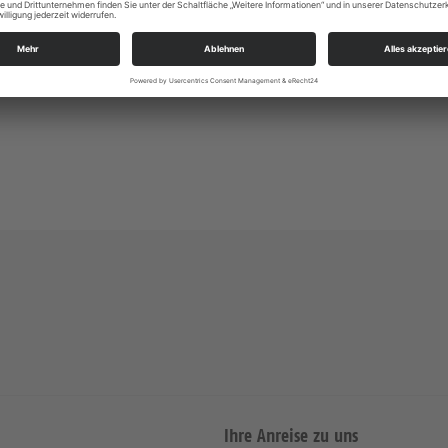
Markt 10
01662 Meißen
kg.meissen_afra@evlks.de
Ihre Anreise zu uns