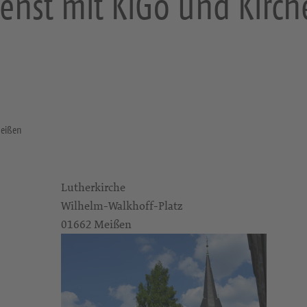
ienst mit KiGo und Kirch
Meißen
Lutherkirche
Wilhelm-Walkhoff-Platz
01662 Meißen