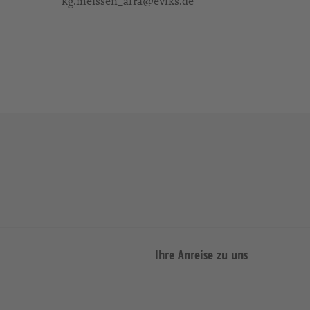
kg.meissen_afra@evlks.de
Ihre Anreise zu uns