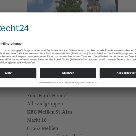
Gottesdienste
e Infos
https://landing.churchdesk.com/de/e/42351345/
Präd. Frank Händel
Alle Zielgruppen
KBG Meißen St.Afra
Markt 10
01662 Meißen