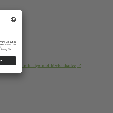
gottesdienst-mit-kigo-und-kirchenkaffee