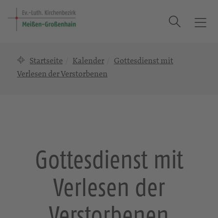
Suche
T
o
g
Startseite
Kalender
Gottesdienst mit
g
l
Verlesen der Verstorbenen
e
n
a
v
i
g
Gottesdienst mit
a
t
Verlesen der
i
o
n
Verstorbenen