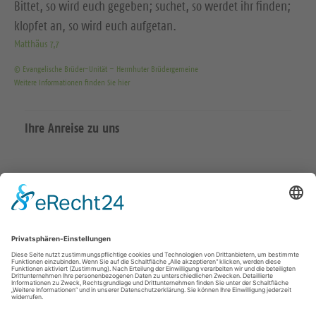
Bittet, so wird euch gegeben; suchet, so werdet ihr finden;
klopfet an, so wird euch aufgetan.
Matthäus 7,7
© Evangelische Brüder-Unität – Herrnhuter Brüdergemeine
Weitere Informationen finden Sie hier
Ihre Anreise zu uns