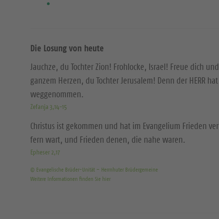
Die Losung von heute
Jauchze, du Tochter Zion! Frohlocke, Israel! Freue dich und
ganzem Herzen, du Tochter Jerusalem! Denn der HERR hat 
weggenommen.
Zefanja 3,14-15
Christus ist gekommen und hat im Evangelium Frieden ver
fern wart, und Frieden denen, die nahe waren.
Epheser 2,17
© Evangelische Brüder-Unität – Herrnhuter Brüdergemeine
Weitere Informationen finden Sie hier