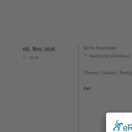
Kirche Frauenhain
08. Nov. 2026
Hauptstraße 58 Röderaue
10:30
Pfarrer / Lektor / Predi
Ort