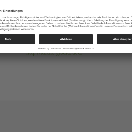
Gottesdienste
Alle
KG Gröditz-Frauenhain
Hauptstr. 50
01609 Gröditz
kg.groeditz-frauenhain@evlks.de
http://kirche-gröditz.de