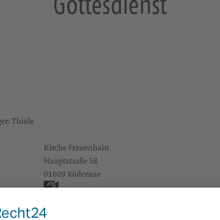
Gottesdienst
ger: Thiele
Kirche Frauenhain
Hauptstraße 58
01609 Röderaue
Barrierefreiheit: barrierefreier Zugang