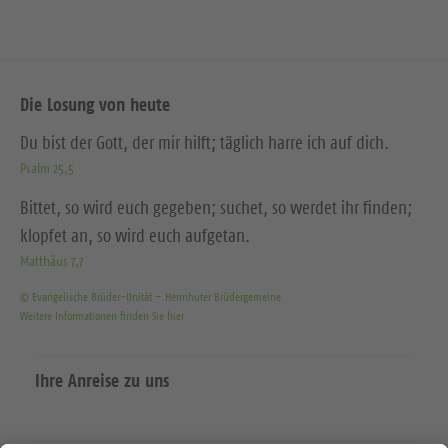
Die Losung von heute
Du bist der Gott, der mir hilft; täglich harre ich auf dich.
Psalm 25,5
Bittet, so wird euch gegeben; suchet, so werdet ihr finden;
klopfet an, so wird euch aufgetan.
Matthäus 7,7
© Evangelische Brüder-Unität – Herrnhuter Brüdergemeine
Weitere Informationen finden Sie hier
Ihre Anreise zu uns