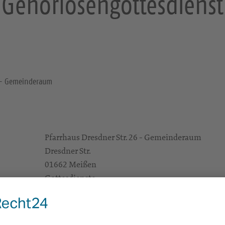
Gehörlosengottesdienst
6 - Gemeinderaum
Pfarrhaus Dresdner Str. 26 - Gemeinderaum
Dresdner Str.
01662 Meißen
Gottesdienste
e Infos
https://landing.churchdesk.com/de/e/44031725/
Pfrn. Kerstin Lechner