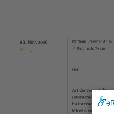
Pfarrhaus Dresdner Str. 2
08. Nov. 2026
Dresdner Str. Meißen
14:30
Ort
Art der Veranstaltung
Internetadresse (eigen
im Internet)
Mitwirkende