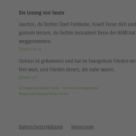
Die Losung von heute
Jauchze, du Tochter Zion! Frohlocke, Israel! Freue dich und
ganzem Herzen, du Tochter Jerusalem! Denn der HERR hat 
weggenommen.
Zefanja 3,14-15
Christus ist gekommen und hat im Evangelium Frieden ver
fern wart, und Frieden denen, die nahe waren.
Epheser 2,17
© Evangelische Brüder-Unität – Herrnhuter Brüdergemeine
Weitere Informationen finden Sie hier
Datenschutzerklärung
Impressum