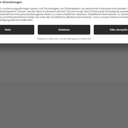
Alle Zielgruppen
KBG Meißen St.Afra
Markt 10
01662 Meißen
kg.meissen_afra@evlks.de