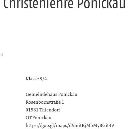
Christenlehre Ponickau
rf
Klasse 3/4
Gemeindehaus Ponickau
Rosenbornstraße 1
01561 Thiendorf
OT Ponickau
https://goo.gl/maps/dVmitRjMbMy8Git49