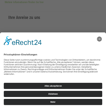
Weitere Informationen finden Sie hier
Ihre Anreise zu uns
Datenschutzerklärung
Impressum
Meißen Großenhain
überregional
© Kirchenbezirk Meißen 2026