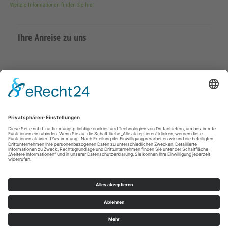
Weitere Informationen finden Sie hier
Ihre Anreise zu uns
Datenschutzerklärung
Impressum
Meißen Großenhain
überregional
© Kirchenbezirk Meißen 2026