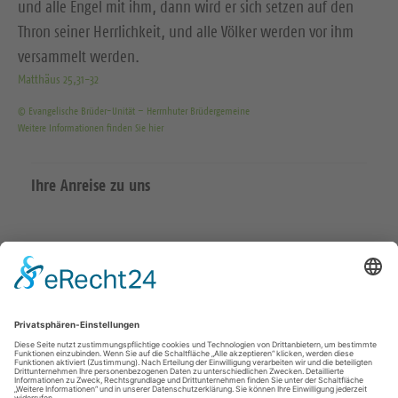
und alle Engel mit ihm, dann wird er sich setzen auf den
Thron seiner Herrlichkeit, und alle Völker werden vor ihm
versammelt werden.
Matthäus 25,31-32
© Evangelische Brüder-Unität – Herrnhuter Brüdergemeine
Weitere Informationen finden Sie hier
Ihre Anreise zu uns