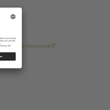
/andacht-zum-jahreswechsel