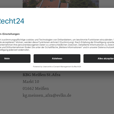
Gottesdienste
e Infos
https://landing.churchdesk.com/de/e/42360137
Pfr. Dr. Weise
Alle Zielgruppen
KBG Meißen St.Afra
Markt 10
01662 Meißen
kg.meissen_afra@evlks.de