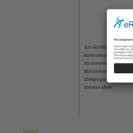
Art der Veranstaltung
Internetadresse (eigen
im Internet)
Mitwirkende
Zielgruppe
Veranstalter
Zurück