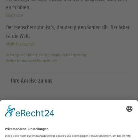
euch hören.
Jesaja 42,9
Der Menschensohn ist’s, der den guten Samen sät. Der Acker
ist die Welt.
Matthäus 13,37-38
© Evangelische Brüder-Unität – Herrnhuter Brüdergemeine
Weitere Informationen finden Sie hier
Ihre Anreise zu uns