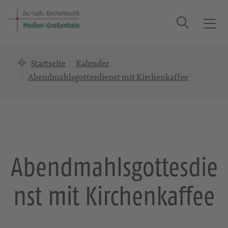
Suche
T
o
g
Startseite
Kalender
g
l
Abendmahlsgottesdienst mit Kirchenkaffee
e
n
a
v
i
g
Abendmahlsgottesdie
a
t
nst mit Kirchenkaffee
i
o
n