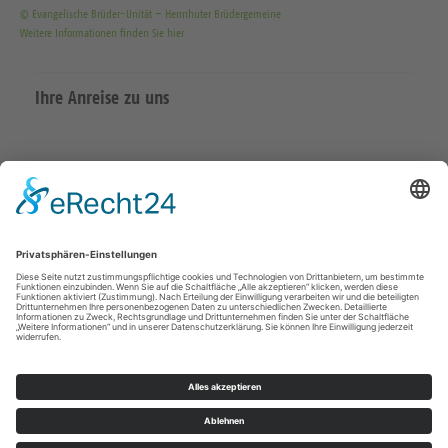
© Evangelische Brüder-Unität – Herrnhuter Brüdergemeine
Weitere Informationen finden Sie hier
Ihre Anreise zu uns
Datenschutzerklärung
Impressum
Meißen Großenhain
überregional