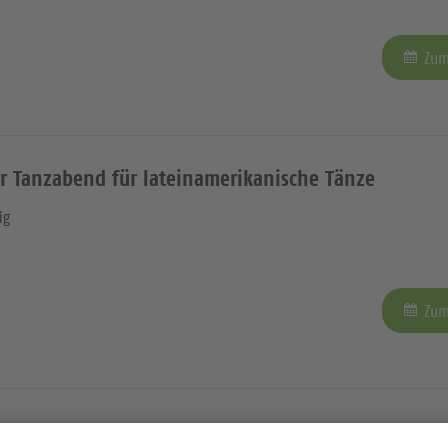
Zum
er Tanzabend für lateinamerikanische Tänze
ig
Zum