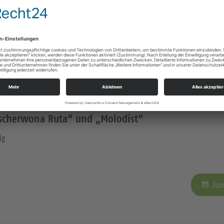
ig
Zum
Tscherwona Ruta“ und „Molodist“
ig
Zum