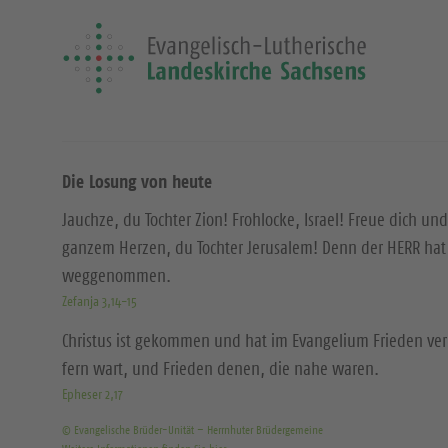
Die Losung von heute
Jauchze, du Tochter Zion! Frohlocke, Israel! Freue dich und
ganzem Herzen, du Tochter Jerusalem! Denn der HERR hat 
weggenommen.
Zefanja 3,14-15
Christus ist gekommen und hat im Evangelium Frieden ver
fern wart, und Frieden denen, die nahe waren.
Epheser 2,17
© Evangelische Brüder-Unität – Herrnhuter Brüdergemeine