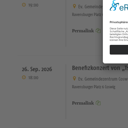
19:00
Ev. Gemeindezentrum Cosw
Ravensburger Platz 6 Coswig
Permalink
Benefizkonzert von „
26. Sep. 2026
18:00
Ev. Gemeindezentrum Cosw
Ravensburger Platz 6 Coswig
Permalink