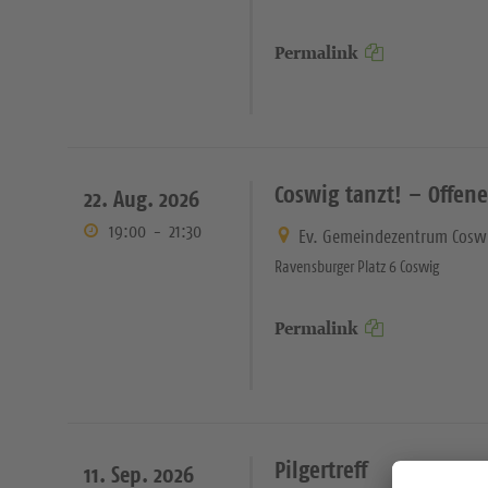
Permalink
Coswig tanzt! – Offen
22. Aug. 2026
19:00
-
21:30
Ev. Gemeindezentrum Cosw
Ravensburger Platz 6 Coswig
Permalink
Pilgertreff
11. Sep. 2026