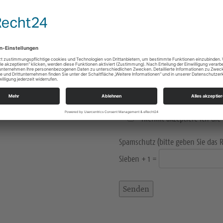
* Hiermit akzeptiere ich di
Bitte lasse dieses Feld leer.
Spamschutz (bitte geben Sie das 
Sieben + 1 =