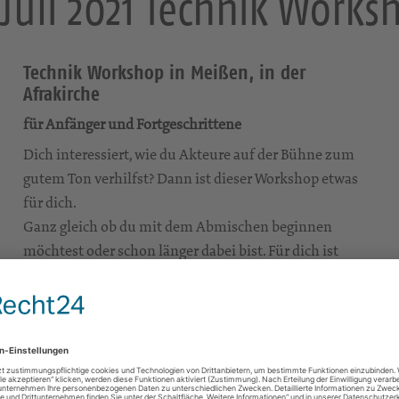
. Juli 2021 Technik Works
Technik Workshop in Meißen, in der
Afrakirche
für Anfänger und Fortgeschrittene
Dich interessiert, wie du Akteure auf der Bühne zum
gutem Ton verhilfst? Dann ist dieser Workshop etwas
für dich.
Ganz gleich ob du mit dem Abmischen beginnen
möchtest oder schon länger dabei bist. Für dich ist
dieser Technikworkshop vorbereitet.
Gemeinsam wollen wir vom Mischpult bis zu den
Boxen alles aufbauen.
Die Geräte kennen lernen, erklärt bekommen,
einstellen und ausprobieren.