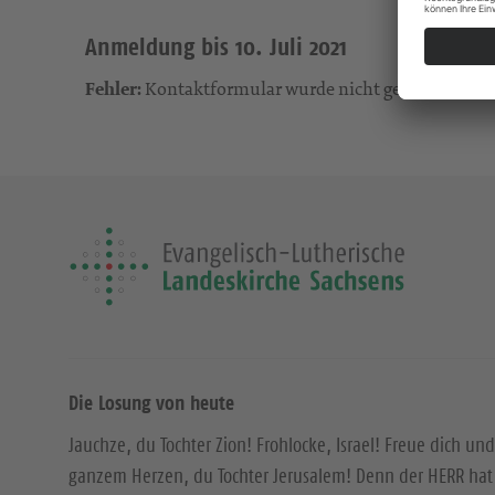
Anmeldung bis 10. Juli 2021
Fehler:
Kontaktformular wurde nicht gefunden.
Die Losung von heute
Jauchze, du Tochter Zion! Frohlocke, Israel! Freue dich und
ganzem Herzen, du Tochter Jerusalem! Denn der HERR hat 